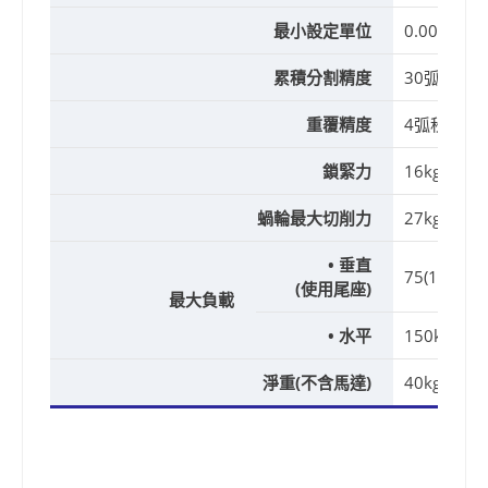
最小設定單位
0.001°
累積分割精度
30弧秒
重覆精度
4弧秒
鎖緊力
16kgf-m
蝸輪最大切削力
27kgf-m
• 垂直
75(150)kg
(使用尾座)
最大負載
• 水平
150kg
淨重(不含馬達)
40kg