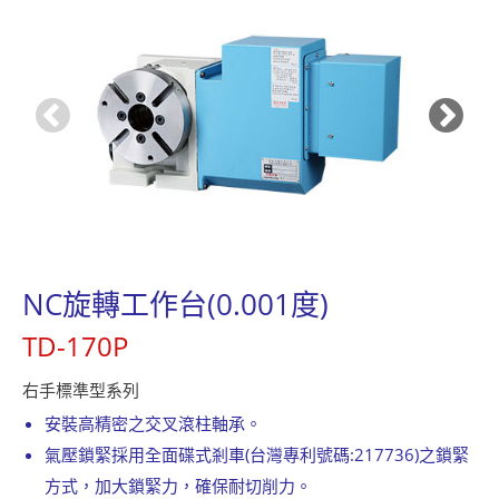
聯絡我們
繁體中文
English
简体中文
0
NC旋轉工作台(0.001度)
TD-170P
右手標準型系列
安裝高精密之交叉滾柱軸承。
氣壓鎖緊採用全面碟式剎車(台灣專利號碼:217736)之鎖緊
方式，加大鎖緊力，確保耐切削力。