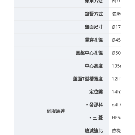
使用方法
可立橫兩用
鎖緊方式
氣壓 5kg/c
盤面尺寸
Ø170mm
貫穿孔徑
Ø45mm
圓盤中心孔徑
Ø50H7m
中心高度
135mm
盤面T型槽寬度
12H7mm
定位鍵
14h7mm
• 發那科
α4i / β8i
伺服馬達
• 三 菱
HF54T
總減速比
依機構不同有 