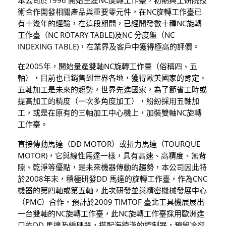
本公司於1996 開始生產NC旋轉工作臺，初期與工研院技
聯絡我們
術合作開發相關產品與重要零元件，在NC旋轉工作臺已
有十幾年的經驗，在這段期間，已經開發數十種NC旋轉
工作臺（NC ROTARY TABLE)及NC 分度盤（NC
繁體中文
English
简体中文
INDEXING TABLE)，在業界及客戶中獲得極高的評價。
0
在2005年，開始量產雙軸NC旋轉工作臺（俗稱四、五
軸），目前也已銷售到世界各地，獲得歐美國家的肯定。
五軸加工是未來的趨勢，世界先進國家，為了節省工時或
提高加工的精度（一次多角度加工），紛紛採用五軸加
工，或是在原有的三軸加工中心機上，加裝雙軸NC旋轉
工作臺。
直接傳動馬達（DD MOTOR）或扭力馬達（TOURQUE
MOTOR)，它與線性馬達一樣，具有高速、高精度、無背
隙、乾淨等優點，是未來機器傳動的趨勢，本公司因此特
於2008年末，積極研發DD 馬達的旋轉工作臺，作為CNC
機器的第四軸或第五軸，此次研發並與精密機械發展中心
（PMC）合作，預計於2009 TIMTOF 臺北工具機展展出
一台雙軸的NC旋轉工作臺，此NC旋轉工作臺採用歐洲進
口的DD 馬達及編碼器，搭配海德漢的控制器，預留冷卻