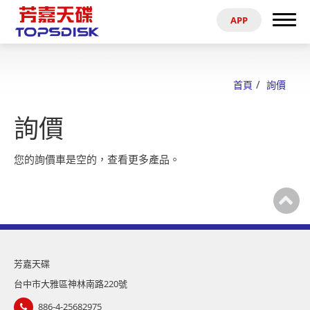
APP
搜尋
首頁
首頁
詢價
關於芳嘉
詢價
產品
您的詢價車是空的，
查看更多產品
。
最新消息
電子型錄
資料參考
芳嘉天碟
台中市大雅區神林南路220號
代理商
886-4-25682975