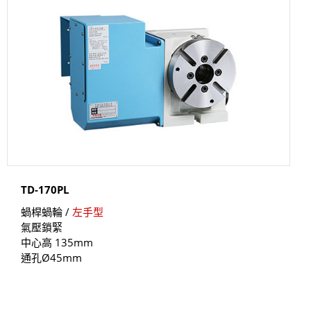
TD-170PL
蝸桿蝸輪 /
左手型
氣壓鎖緊
中心高 135mm
通孔Ø45mm