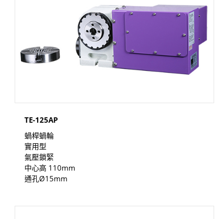
TE-125AP
蝸桿蝸輪
實用型
氣壓鎖緊
中心高 110mm
通孔Ø15mm