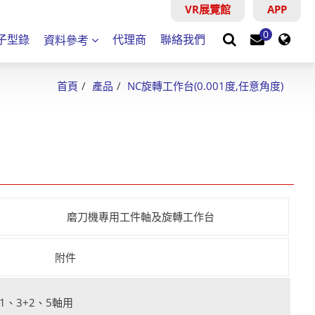
VR展覽館
VR展覽館
APP
搜尋
0
子型錄
代理商
聯絡我們
資料參考
首頁
產品
NC旋轉工作台(0.001度,任意角度)
磨刀機專用工件軸及旋轉工作台
附件
+1、3+2、5軸用