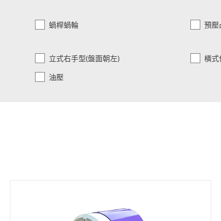
蝸桿蝸輪
預壓
English
立式右手型(盤面朝左)
橫式
0
油壓