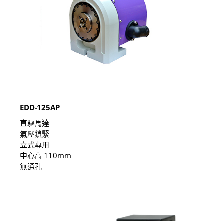
EDD-125AP
直驅馬達
氣壓鎖緊
立式專用
中心高 110mm
無通孔