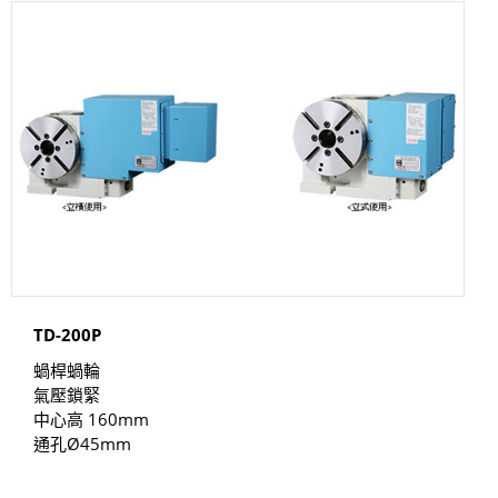
TD-200P
蝸桿蝸輪
氣壓鎖緊
中心高 160mm
通孔Ø45mm