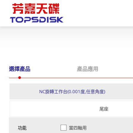
首頁
關於芳嘉
產品
選擇產品
產品應用
最新消息
NC旋轉工作台(0.001度,任意角度)
電子型錄
尾座
資料參考
代理商
功能
當四軸用