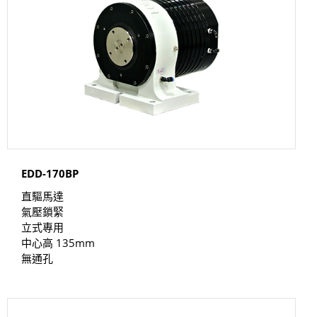
EDD-170BP
直驅馬達
氣壓鎖緊
立式專用
中心高 135mm
無通孔