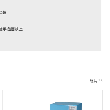
凸輪
简体中文
使用(盤面朝上)
總共
36