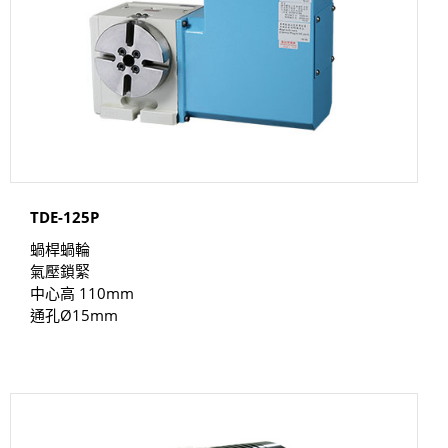
TDE-125P
蝸桿蝸輪
氣壓鎖緊
中心高 110mm
通孔Ø15mm