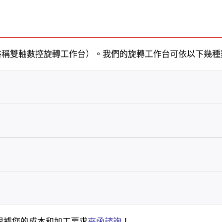
作台（俗稱雙軸數控旋轉工作台）。我們的旋轉工作台可依以下
根據您的成本和加工要求
來函諮詢
！