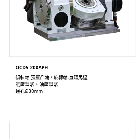
OCD5-200APH
傾斜軸:預壓凸輪 / 旋轉軸:直驅馬達
氣壓鎖緊 + 油壓鎖緊
通孔Ø30mm