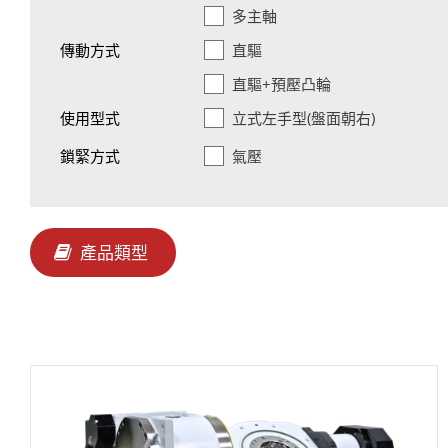
多主軸
聯絡我們
傳動方式
直驅
直驅+預壓凸輪
繁體中文
使用型式
立式左手型(盤面朝右)
鎖緊方式
氣壓
產品類型