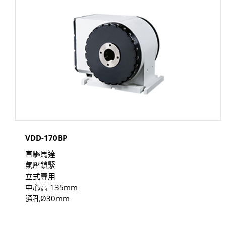
VDD-170BP
直驅馬達
氣壓鎖緊
立式專用
中心高 135mm
通孔Ø30mm