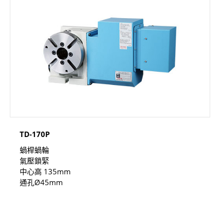
TD-170P
蝸桿蝸輪
氣壓鎖緊
中心高 135mm
通孔Ø45mm