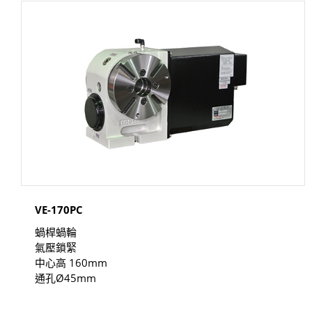
VE-170PC
蝸桿蝸輪
氣壓鎖緊
中心高 160mm
通孔Ø45mm