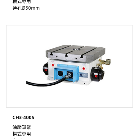
橫式專用
通孔Ø50mm
CH3-400S
油壓鎖緊
橫式專用