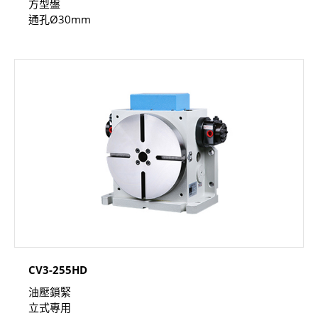
方型盤
通孔Ø30mm
CV3-255HD
油壓鎖緊
立式專用