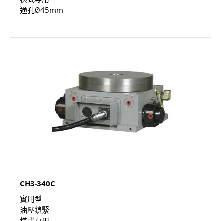
通孔Ø45mm
CH3-340C
實用型
油壓鎖緊
橫式專用