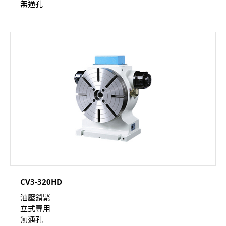
無通孔
CV3-320HD
油壓鎖緊
立式專用
無通孔