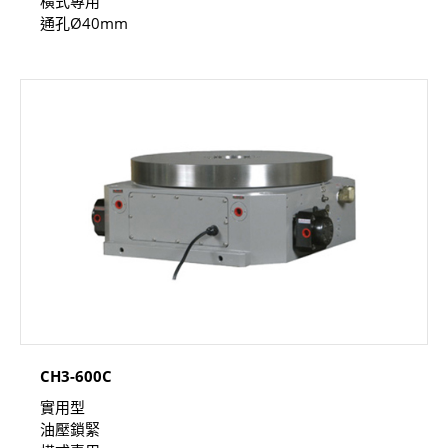
橫式專用
通孔Ø40mm
CH3-600C
實用型
油壓鎖緊