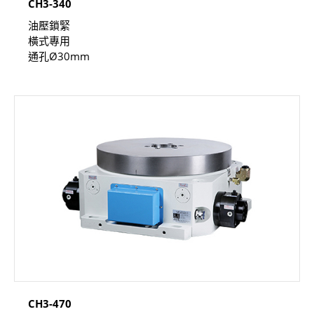
CH3-340
油壓鎖緊
橫式專用
通孔Ø30mm
CH3-470