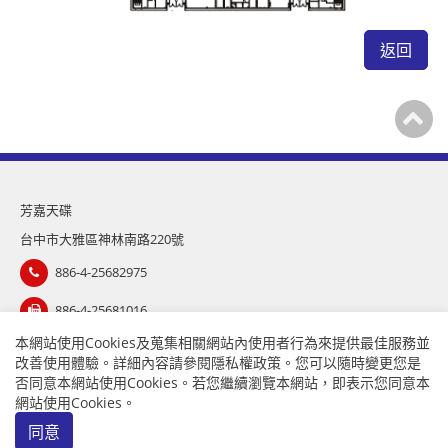
返回
芳嘉天碟
台中市大雅區神林南路220號
886-4-25682975
886-4-25681016
本網站使用Cookies及蒐集相關網站內使用者行為來提供最佳服務並
sales@topsdisk.com
改善使用體驗。詳細內容請參閱
隱私權政策
。您可以隨時變更您是
否同意本網站使用Cookies。若您繼續瀏覽本網站，即表示您同意本
網站使用Cookies。
APP
｜
隱私權政策
｜ Copyright © TOPSDISK CO., LTD.
同意
Designed by
GTMC
Taiwan Products
B2BManufactures